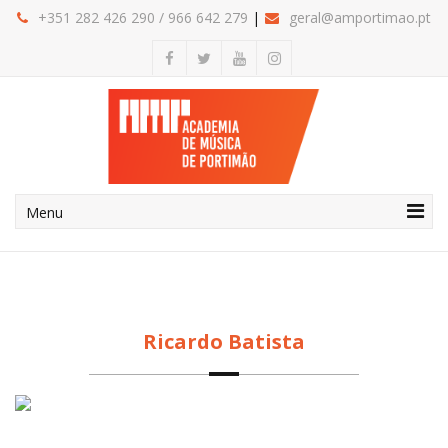
+351 282
426 290
/
966 642 279
geral@amportimao.pt
Menu
Ricardo Batista