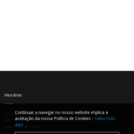
Horário
Continuar a navegar no nosso website implica a
De segunda a sexta
aceitação da nossa Política de Cookies -
Saiba mais
Das 10h00 às 13h00
aqui
Das 14h30 às 18h30