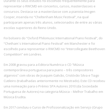
Durante os seus estudos foi escolhido frequentemente para
representar o RWCMD em concertos, cursos, masterclasses e
concursos. Destaca-se a masterclasse com a pianista Imogen
Cooper, inserida no “Cheltenham Music Festival”, na qual
participaram apenas três alunos, selecionados de entre as várias
escolas superiores do Reino Unido.
Foi bolseiro do “Oxford Philomusic International Piano Festival”, do
“Chetham´s International Piano Festival” em Manchester e foi
escolhido para representar o RWCMD no “Intercollegiate Beethoven
Competition” em Londres.
Em 2008 gravou para a Editora Numérica o CD “Música
contemporânea portuguesa para piano – três compositores
algarvios” com obras de Joaquim Galvão, Cristóvão Silva e Tiago
Cutileiro (trabalhadas anteriormente no Mestrado). Este CD recebeu
uma nomeação para o Prémio SPA Autores 2010 (da Sociedade
Portuguesa de Autores) na categoria Música – Melhor Trabalho em
Música Erudita.
Em 2017 concluiu o Curso de Profissionalização em Serviço (Grupo