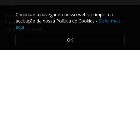
Continuar a navegar no nosso website implica a
De segunda a sexta
aceitação da nossa Política de Cookies -
Saiba mais
Das 10h00 às 13h00
aqui
Das 14h30 às 18h30
OK
Contactos
Rua Arco Maravilhas Nº36, 8500-628 Portimão
+351 282 426 290 (chamada Rede fixa nacional) +351 966 642
279 (chamada Rede móvel nacional)
geral@amportimao.pt
Eventos