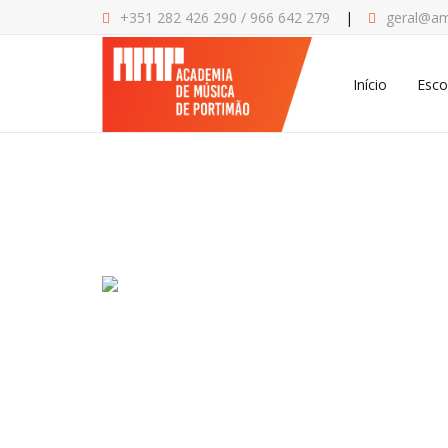
+351 282
426 290
/
966 642 279
geral@am
Início
Esco