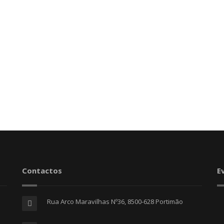
Contactos
E
Rua Arco Maravilhas Nº36, 8500-628 Portimão