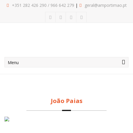
+351 282
426 290
/
966 642 279
geral@amportimao.pt
Menu
João Paias